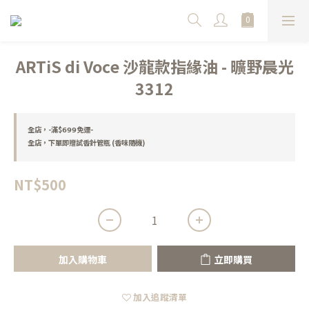
ARTiS di Voce 沙龍款指緣油 - 曠野晨光
3312
全店，-滿$𝟲𝟵𝟵免運-
全店，下單即贈試香針管瓶 (香味隨機)
NT$500
加入購物車
立即購買
加入追蹤清單