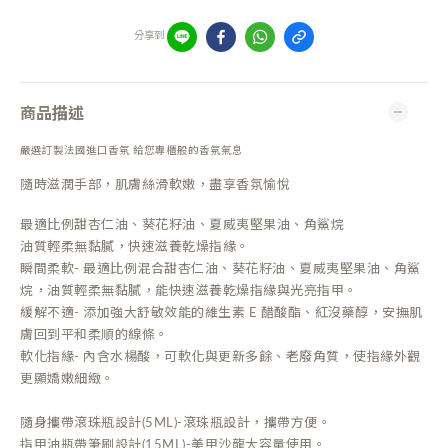
分享到
商品描述
嚴選訂製法國進口香氛 給您專櫃般的香氛氣息
隨時滋潤手部，肌膚絲滑軟嫩，盡享香氛愉悅
最適比例甜杏仁油、葵花籽油、夏威夷堅果油、角鯊烷
油質輕柔無黏膩，快速滋養乾燥指緣。
瞬間柔軟- 最適比例混合甜杏仁油、葵花籽油、夏威夷堅果油、角鯊
烷，油質輕柔無黏膩，能快速滋養乾燥指緣與光亮指甲。
緩解不適- 添加強大舒敏效能的維生素 E 醋酸酯、紅沒藥醇，安撫肌
膚回到平和柔順的線條。
軟化指緣- 內含水楊酸，可軟化與更新多餘、老廢角質，使指緣外觀
更顯嬌嫩細緻。
隨身攜帶滾珠瓶設計(5ML)-滾珠瓶設計，攜帶方便。
指甲油瓶帶筆刷設計(15ML)-美甲沙龍大容量使用。