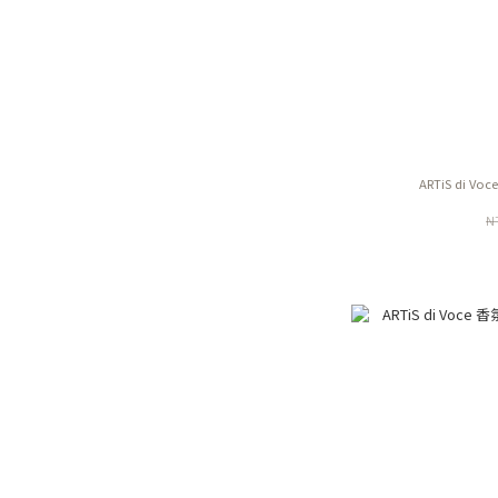
ARTiS di V
N