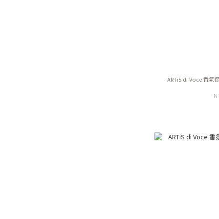
ARTiS di Voce 香
N