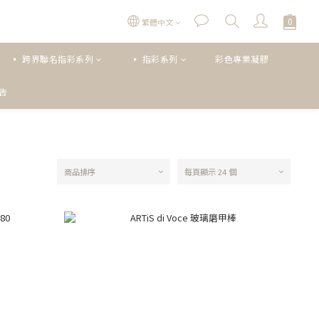
繁體中文
▪ 跨界聯名指彩系列
▪ 指彩系列
彩色專業凝膠
公告
商品排序
每頁顯示 24 個