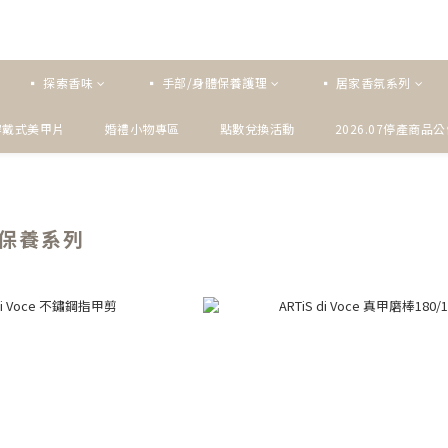
▪ 探索香味
▪ 手部/身體保養護理
▪ 居家香氛系列
穿戴式美甲片
婚禮小物專區
點數兌換活動
2026.07停產商品
部保養系列