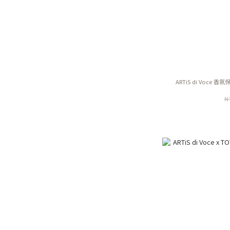
ARTiS di Voce 香
N