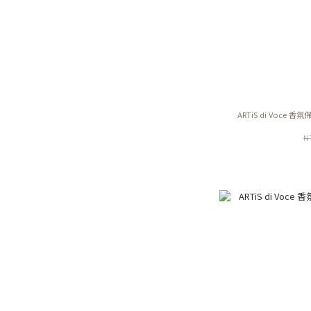
ARTiS di Voce 香
N