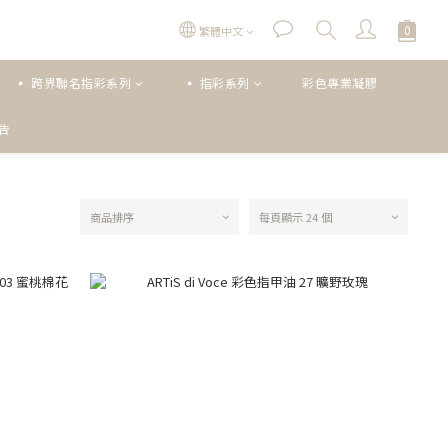
繁體中文
▪ 跨界聯名指彩系列
▪ 指彩系列
彩色專業凝膠
公告
商品排序
每頁顯示 24 個