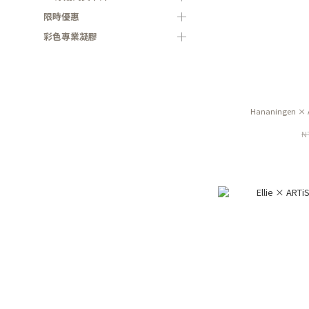
限時優惠
彩色專業凝膠
Hananingen × 
N