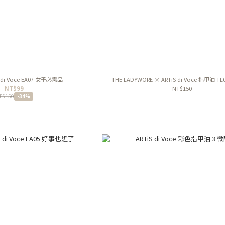
iS di Voce EA07 女子必需品
THE LADYWORE × ARTiS di Voce 指甲油 
NT$99
NT$150
T$150
-34%