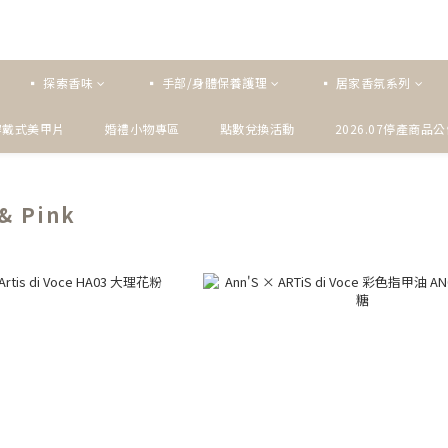
▪ 探索香味
▪ 手部/身體保養護理
▪ 居家香氛系列
穿戴式美甲片
婚禮小物專區
點數兌換活動
2026.07停產商品
& Pink