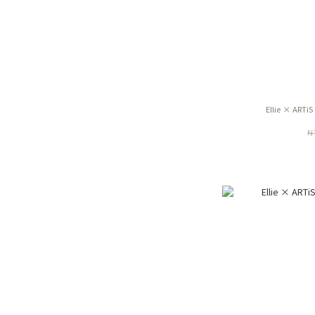
Ellie × ART
N