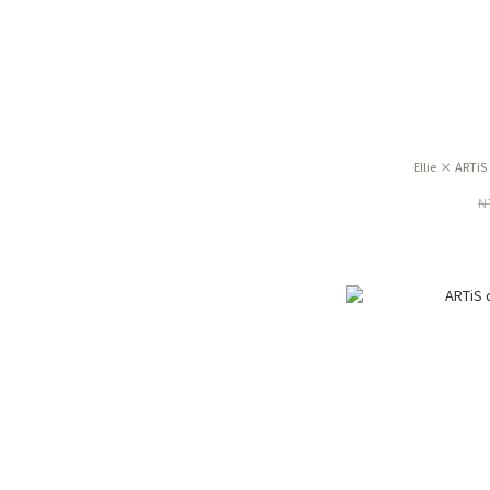
Ellie × ART
N