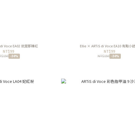
iS di Voce EA02 就是那磚紅
Ellie × ARTiS di Voce EA10 有點小
NT$99
NT$99
T$150
NT$150
-34%
-34%