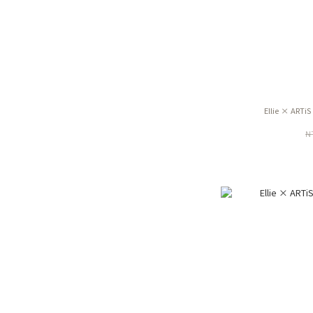
Ellie × ART
N