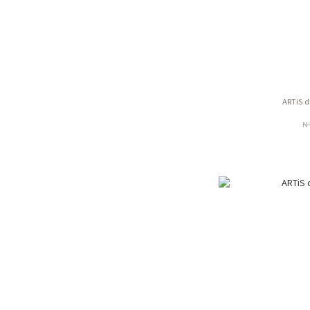
ARTiS 
N