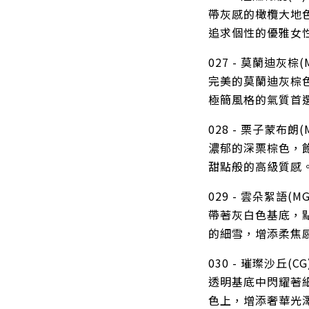
帶灰感的橄欖大地
追求個性的優雅女
027 - 莫蘭迪灰棕(
完美的莫蘭迪灰棕
極簡風格的氣質首
028 - 栗子蒙布朗(
濃郁的深栗棕色，
甜點般的高級質感
029 - 雲朵絮語(MG
帶著灰白色基底，
的細雪，增添柔焦
030 - 璀璨沙丘(CG)
透明基底中閃耀著
色上，增添奢華光