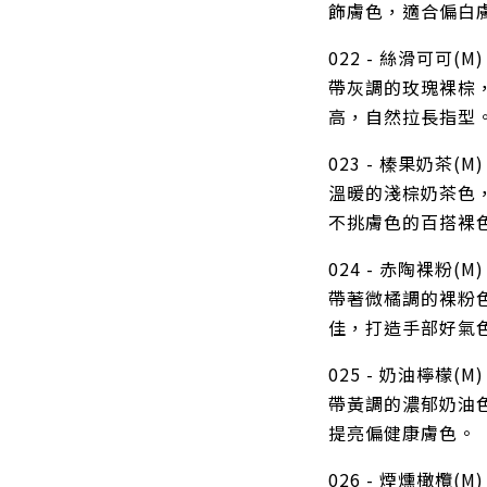
飾膚色，適合偏白
022 - 絲滑可可(M)
帶灰調的玫瑰裸棕
高，自然拉長指型
023 - 榛果奶茶(M)
溫暖的淺棕奶茶色
不挑膚色的百搭裸
024 - 赤陶裸粉(M)
帶著微橘調的裸粉
佳，打造手部好氣
025 - 奶油檸檬(M)
帶黃調的濃郁奶油
提亮偏健康膚色。
026 - 煙燻橄欖(M)