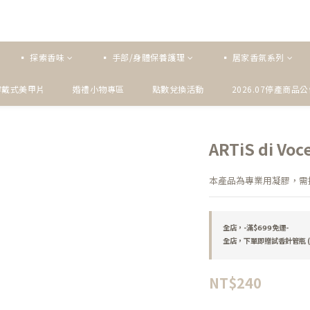
▪ 探索香味
▪ 手部/身體保養護理
▪ 居家香氛系列
穿戴式美甲片
婚禮小物專區
點數兌換活動
2026.07停產商品
ARTiS di V
本產品為專業用凝膠，需搭
全店，-滿$𝟲𝟵𝟵免運-
全店，下單即贈試香針管瓶 (
NT$240