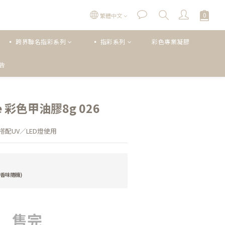
繁體中文
▪ 跨界聯名指彩系列
▪ 指彩系列
彩色專業凝膠
公告
oce 彩色甲油膠8g 026
配UV／LED燈使用
香味隨機)
售完