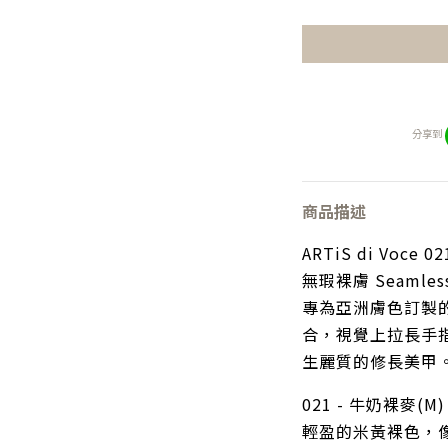
分享到
商品描述
ARTiS di Voce 
無瑕裸膚 Seamless
專為亞洲膚色訂製
合，視覺上拉長手
生麗質的修長美甲
021 - 牛奶裸麥(M)
輕盈的米黃裸色，