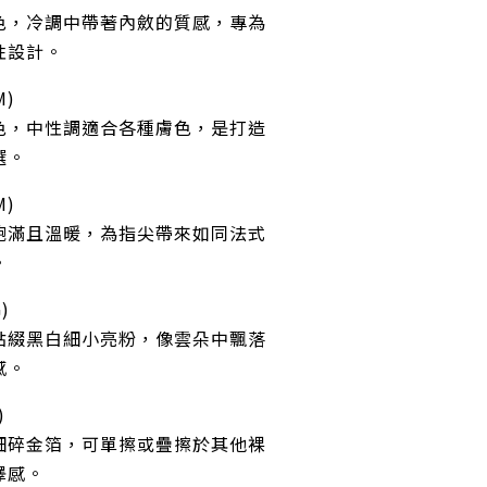
色，冷調中帶著內斂的質感，專為
性設計。
M)
色，中性調適合各種膚色，是打造
選。
M)
飽滿且溫暖，為指尖帶來如同法式
。
)
點綴黑白細小亮粉，像雲朵中飄落
感。
 
細碎金箔，可單擦或疊擦於其他裸
澤感。