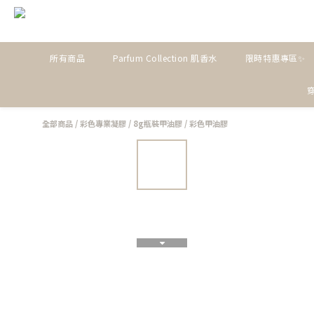
所有商品
Parfum Collection 肌香水
限時特惠專區✨
全部商品
/
彩色專業凝膠
/
8g瓶裝甲油膠
/
彩色甲油膠