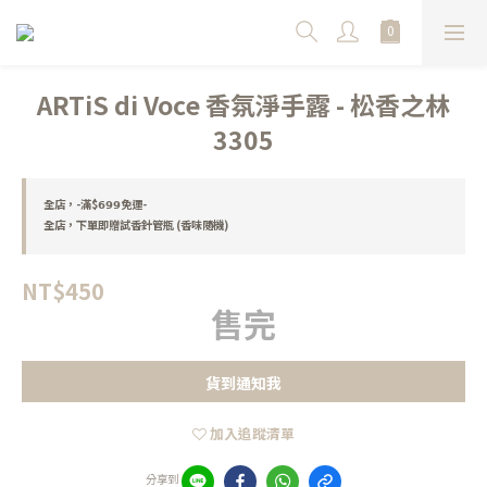
ARTiS di Voce 香氛淨手露 - 松香之林
3305
全店，-滿$𝟲𝟵𝟵免運-
全店，下單即贈試香針管瓶 (香味隨機)
NT$450
售完
貨到通知我
加入追蹤清單
分享到