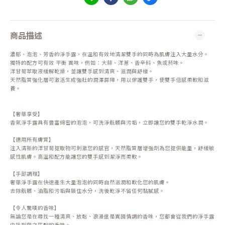
商品描述
濃郁、泡泡、芳香的淨手露，在溫和有效地清潔雙手的同時為肌膚注入大量水分。
獨特的配方可有效 平衡 異味，例如：大蒜、洋蔥、香辛料、魚或菸味。
洋甘菊萃取液緩解乾燥，並讓雙手感到清爽、滋潤與舒緩。
天然脂質強化層可激活生成強壯的潤澤屏障，用以保護雙手，使雙手倍感柔軟和滋
養。
【奢華享受】
香氛淨手露具有豐富綿密的泡泡，可洗淨骯髒與污垢，立即讓您的雙手乾淨水潤。
【適用所有膚質】
注入清新的洋甘菊提取物可刺激您的感官，天然脂質層增強劑為您提供能量，舒緩敏
感性肌膚。高溫和配方能讓您的雙手感到潔淨而柔軟。
【手部調理】
奢華淨手露在快速產生大量泡泡的同時自然滋潤和軟化您的肌膚。
去除骯髒、油脂和污垢與鎖住水分，洗後乾淨不留任何黏膩感。
【令人驚嘆的香味】
無論您是在尋找一種清爽、放鬆、浪漫還是異國情調的香味，您都會從我們的淨手露
中找到與之匹配的香味。