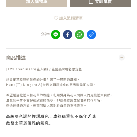
加入購物車
立即購買
加入追蹤清單
分享到
商品描述
日本Hananingen(花人間) / 花藝品牌聯名限定色
結合花草和藝術創造的計畫引領了一股新的風潮，
Hana(花) Ningen(人)從日文翻譯過來的意思就是花人間。
希望透過拉近人和花草的距離，利用變身為花人間讓人們更接近大自然，
注意到平常不會仔細欣賞的花草，抑或是認識並記住新的花草名，
透過這樣的方式，進而開啟大家對於自然的重視尊重。
高級冷色調的煙燻粉色，成熟穩重卻不保守乏味
散發出華麗優雅的氣息。