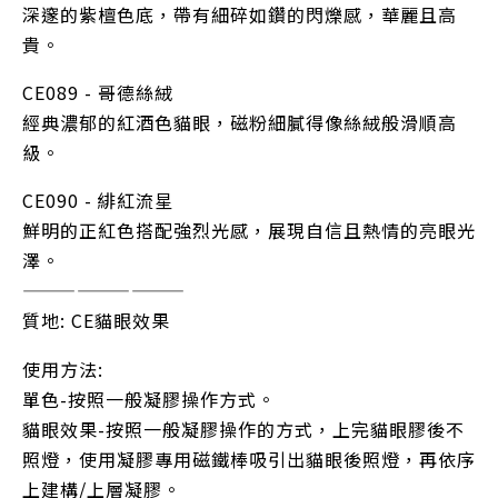
深邃的紫檀色底，帶有細碎如鑽的閃爍感，華麗且高
貴。
CE089 - 哥德絲絨
經典濃郁的紅酒色貓眼，磁粉細膩得像絲絨般滑順高
級。
CE090 - 緋紅流星
鮮明的正紅色搭配強烈光感，展現自信且熱情的亮眼光
澤。
—————————
質地: CE貓眼效果
使用方法:
單色-按照一般凝膠操作方式。
貓眼效果-按照一般凝膠操作的方式，上完貓眼膠後不
照燈，使用凝膠專用磁鐵棒吸引出貓眼後照燈，再依序
上建構/上層凝膠。