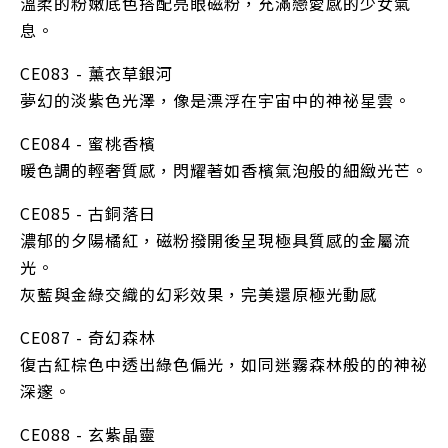
溫柔的粉嫩底色搭配亮眼磁粉，充滿戀愛感的少女氣
息。
CE083 - 薰衣草銀河
夢幻的淡紫色光澤，像是漂浮在宇宙中的神祕星雲。
CE084 - 蜜桃香檳
暖色調的輕奢質感，閃耀著如香檳氣泡般的細緻光芒。
CE085 - 古銅落日
濃郁的夕陽橘紅，磁粉撥開後呈現極具質感的金屬流
光。
灰藍與金綠交織的幻彩效果，完美還原極光動感
CE087 - 奇幻森林
復古紅棕色中透出綠色偏光，如同迷霧森林般的的神祕
深邃。
CE088 - 玄紫晶靈