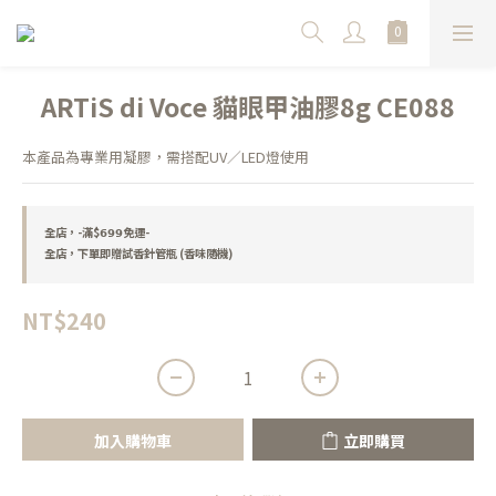
ARTiS di Voce 貓眼甲油膠8g CE088
本產品為專業用凝膠，需搭配UV／LED燈使用
全店，-滿$𝟲𝟵𝟵免運-
全店，下單即贈試香針管瓶 (香味隨機)
NT$240
加入購物車
立即購買