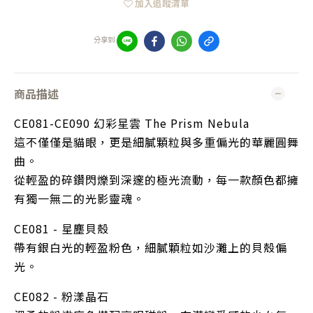
加入追蹤清單
分享到
商品描述
CE081-CE090 幻彩星雲 The Prism Nebula
這不僅僅是貓眼，更是細膩顆粒與多重偏光的華麗圓舞
曲。 
從輕盈的碎鑽閃爍到深邃的極光流動，每一款顏色都擁
有獨一無二的光影靈魂。
CE081 - 星塵貝殼
帶有銀白光的輕盈粉色，細膩顆粒如沙灘上的貝殼偏
光。
CE082 - 粉漾晶石