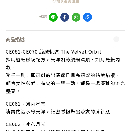
加入追蹤清單
分享到
商品描述
CE061-CE070 絲絨軌道 The Velvet Orbit
採用極細磁粉配方，光澤如絲綢般滑順、如月光般內
斂。
隨手一刷，即可創造出深邃且具高級感的絲絨貓眼。
都會女性必備，指尖的一舉一動，都是一場優雅的流光
盛宴。
CE061 - 薄荷星雲
清爽的湖水綠光澤，細密磁粉帶出涼爽的清新感。
CE062 - 冰心月光