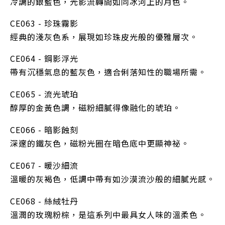
冷調的銀藍色，光影流轉間如同冰河上的月色。
CE063 - 珍珠霧影
經典的淺灰色系，展現如珍珠皮光般的優雅層次。
CE064 - 鋼影浮光
帶有沉穩氣息的藍灰色，適合俐落知性的職場所需。
CE065 - 流光琥珀
醇厚的金黃色調，磁粉細膩得像融化的琥珀。
CE066 - 暗影蝕刻
深邃的鐵灰色，磁粉光圈在暗色底中更顯神祕。
CE067 - 暖沙細流
溫暖的灰褐色，低調中帶有如沙漠流沙般的細膩光感。
CE068 - 絲絨牡丹
溫潤的玫瑰粉棕，是這系列中最具女人味的溫柔色。