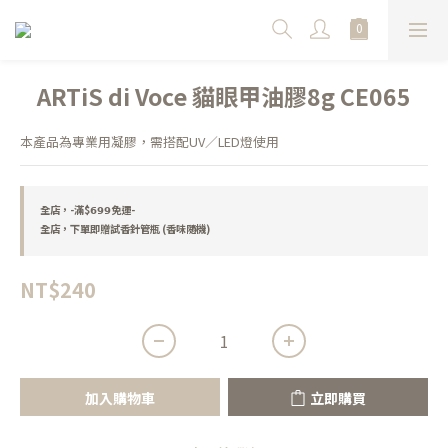
ARTiS di Voce 貓眼甲油膠8g CE065
本產品為專業用凝膠，需搭配UV／LED燈使用
全店，-滿$𝟲𝟵𝟵免運-
全店，下單即贈試香針管瓶 (香味隨機)
NT$240
加入購物車
立即購買