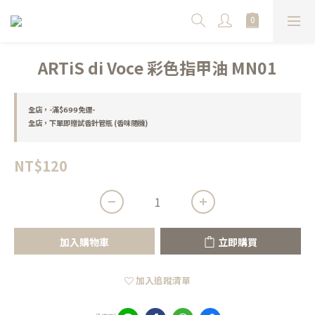
ARTiS di Voce 彩色指甲油 MN01
全店，-滿$𝟲𝟵𝟵免運-
全店，下單即贈試香針管瓶 (香味隨機)
NT$120
加入購物車
立即購買
加入追蹤清單