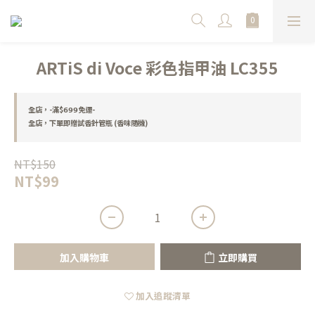
ARTiS di Voce 彩色指甲油 LC355
全店，-滿$𝟲𝟵𝟵免運-
全店，下單即贈試香針管瓶 (香味隨機)
NT$150
NT$99
加入購物車
立即購買
加入追蹤清單