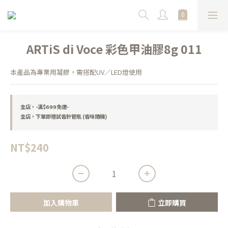
ARTiS di Voce 彩色甲油膠8g 011
本產品為專業用凝膠，需搭配UV／LED燈使用
全店，-滿$𝟲𝟵𝟵免運-
全店，下單即贈試香針管瓶 (香味隨機)
NT$240
加入購物車
立即購買