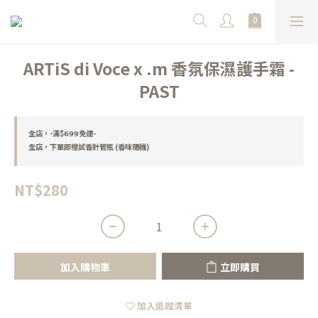
ARTiS di Voce x .m 香氛保濕護手霜 -
PAST
全店，-滿$𝟲𝟵𝟵免運-
全店，下單即贈試香針管瓶 (香味隨機)
NT$280
加入購物車
立即購買
加入追蹤清單