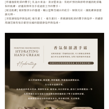
[修護極度乾燥的雙手] 乳油木果油，澳洲堅果油，有助於預防與即時保護因乾燥龜
裂的肌膚，舒護高頻率洗手或過度工作的雙手。
[賦活肌膚] 玻尿酸保水的基礎，輔以密集性補水的成分，解鎖光彩，讓肌膚煥發健
康光輝。
[深度調理指甲與指緣] 維生素 E 、維生素B5，柔嫩調理乾燥的雙手與指甲。持續使
用讓您擁有每日都想炫耀的超健康指甲與指緣。