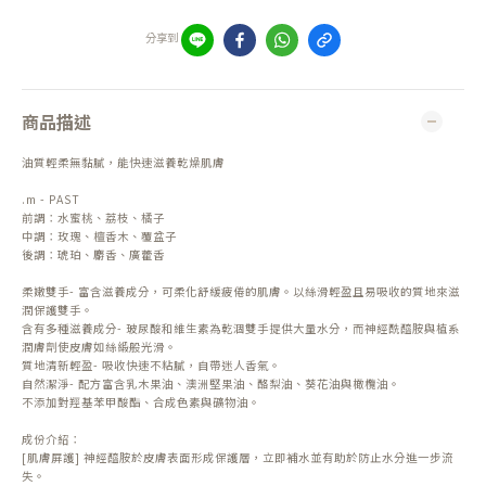
分享到
商品描述
油質輕柔無黏膩，能快速滋養乾燥肌膚
.m - PAST
前調：水蜜桃、荔枝、橘子
中調：玫瑰、檀香木、覆盆子
後調：琥珀、麝香、廣藿香
柔嫩雙手- 富含滋養成分，可柔化舒緩疲倦的肌膚。以絲滑輕盈且易吸收的質地來滋
潤保護雙手。
含有多種滋養成分- 玻尿酸和維生素為乾涸雙手提供大量水分，而神經酰醯胺與植系
潤膚劑使皮膚如絲緞般光滑。
質地清新輕盈- 吸收快速不粘膩，自帶迷人香氣。
自然潔淨- 配方富含乳木果油、澳洲堅果油、酪梨油、葵花油與橄欖油。
不添加對羥基苯甲酸酯、合成色素與礦物油。
成份介紹：
[肌膚屏護] 神經醯胺於皮膚表面形成保護層，立即補水並有助於防止水分進一步流
失。