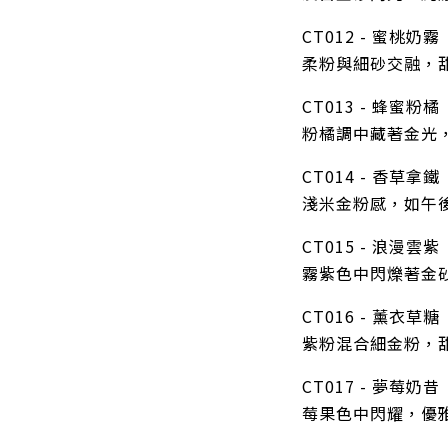
CT012 - 蜜桃奶霧
柔粉與細砂交融，
CT013 - 蜂蜜粉橘
粉橘調中藏著金光
CT014 - 香草拿鐵
淺米金粉感，如午
CT015 - 浪漫雲紫
霧紫色中閃爍著金
CT016 - 薰衣草糖
紫粉混合細金粉，
CT017 - 夢莓奶昔
莓果色中閃耀，優