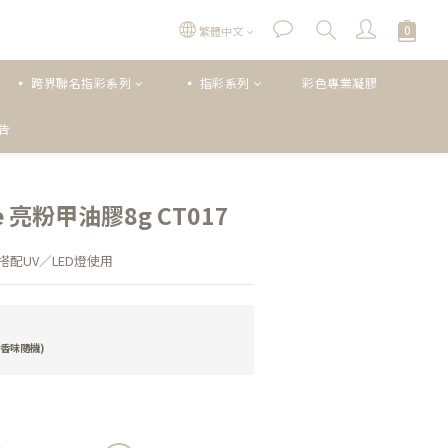
繁體中文
▪ 跨界聯名指彩系列
▪ 指彩系列
彩色專業凝膠
公告
立即購買
oce 亮粉甲油膠8g CT017
配UV／LED燈使用
香味隨機)