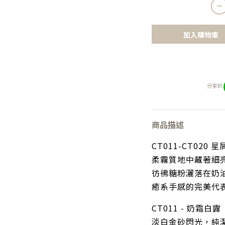
加入購物車
分享到
商品描述
CT011-CT020 星屑
柔霧質地中藏著細
彷彿糖粉灑落在奶
癒系手感的完美代
CT011 - 奶霜白露
淡白金砂閃光，純