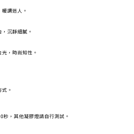
，暖調迷人。
合，沉靜細膩。
金光，時尚知性。
—
方式。
照射20秒，其他凝膠燈請自行測試。