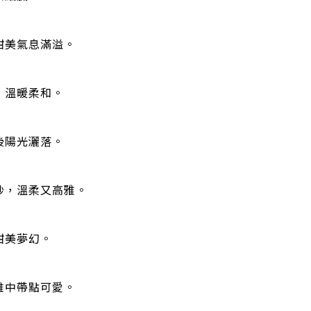
甜美氣息滿溢。
，溫暖柔和。
後陽光灑落。
砂，溫柔又高雅。
甜美夢幻。
雅中帶點可愛。