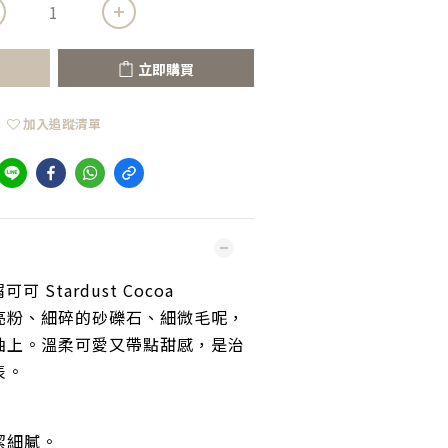
立即購買
加入追蹤清單
可可 Stardust Cocoa 
亮粉、細碎的砂礫石、細微毛呢，
油上。溫柔可愛又帶點甜感，是治
表。
潔細膩。