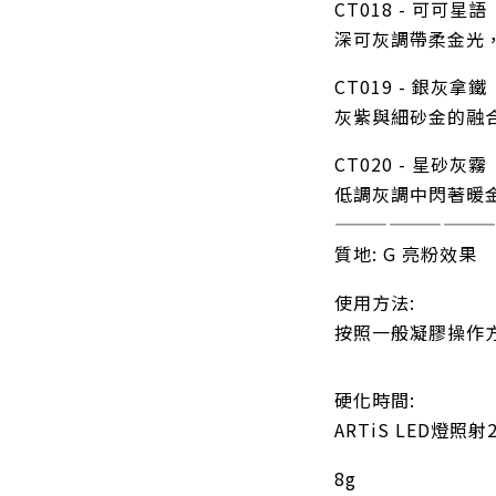
CT018 - 可可星語
深可灰調帶柔金光
CT019 - 銀灰拿鐵
灰紫與細砂金的融
CT020 - 星砂灰霧
低調灰調中閃著暖
————————
質地: G 亮粉效果
使用方法:
按照一般凝膠操作
硬化時間:
ARTiS LED燈
8g