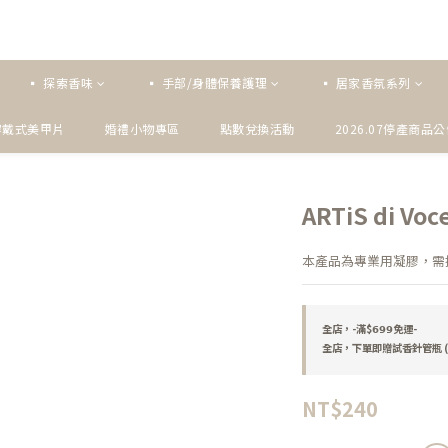
▪ 探索香味
▪ 手部/身體保養護理
▪ 居家香氛系列
穿戴式美甲片
婚禮小物專區
點數兌換活動
2026.07停產商品
ARTiS di V
本產品為專業用凝膠，需搭
全店，-滿$𝟲𝟵𝟵免運-
全店，下單即贈試香針管瓶 (
NT$240