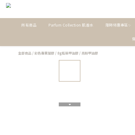
所有商品
Parfum Collection 肌香水
限時特惠專區✨
全部商品
/
彩色專業凝膠
/
8g瓶裝甲油膠
/
亮粉甲油膠