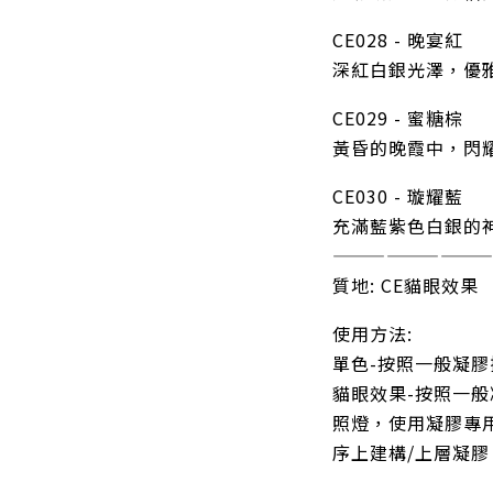
CE028 - 晚宴紅
深紅白銀光澤，優
CE029 - 蜜糖棕
黃昏的晚霞中，閃
CE030 - 璇耀藍
充滿藍紫色白銀的
————————
質地: CE貓眼效果
使用方法:
單色-按照一般凝
貓眼效果-按照一
照燈，使用凝膠專
序上建構/上層凝膠