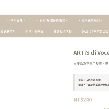
▪ 探索香味
▪ 手部/身體保養護理
▪ 居家香氛系列
穿戴式美甲片
婚禮小物專區
點數兌換活動
2026.07停產商品
ARTiS di V
本產品為專業用凝膠，需搭
全店，-滿$𝟲𝟵𝟵免運-
全店，下單即贈試香針管瓶 (
NT$240