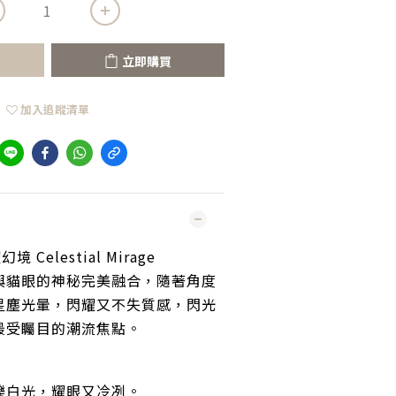
立即購買
加入追蹤清單
境 Celestial Mirage
與貓眼的神秘完美融合，隨著角度
星塵光暈，閃耀又不失質感，閃光
最受矚目的潮流焦點。
爍白光，耀眼又冷冽。