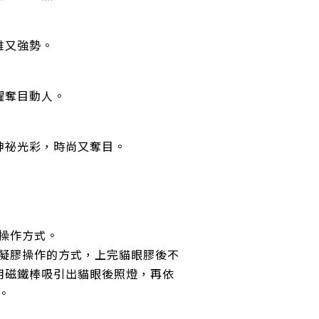
雅又強勢。
耀奪目動人。
神祕光彩，時尚又奪目。
—
膠操作方式。
般凝膠操作的方式，上完貓眼膠後不
用磁鐵棒吸引出貓眼後照燈，再依
。