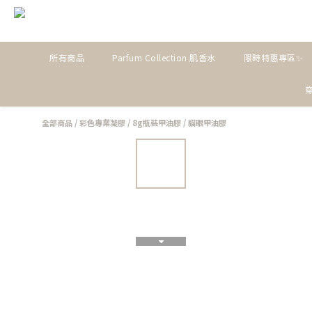
所有商品
Parfum Collection 肌香水
限時特惠專區✨
全部商品
/
彩色專業凝膠
/
8g瓶裝甲油膠
/
貓眼甲油膠