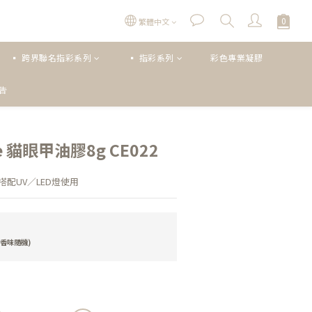
繁體中文
▪ 跨界聯名指彩系列
▪ 指彩系列
彩色專業凝膠
公告
立即購買
oce 貓眼甲油膠8g CE022
配UV／LED燈使用
香味隨機)