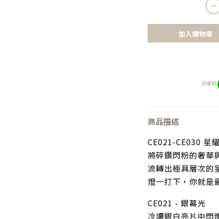
加入購物車
分享到
商品描述
CE021-CE030 星耀幻
將碎鑽閃粉的奢華
流轉出極具層次的
燈一打下，你就是
CE021 - 銀幕光 
冷調銀白亮片中閃