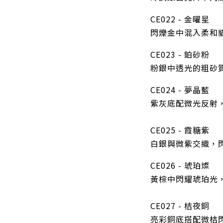
CE022 - 金曜星
閃爍金中混入柔和
CE023 - 鉑砂粉
粉銀中透光的粗砂
CE024 - 夢晶藍
紫灰底配微光反射
CE025 - 霞糖紫
白銀與微紫交織，
CE026 - 琥珀燦
黃棕中閃耀琥珀光
CE027 - 桔夜銅
亮彩銅底搭配微桔