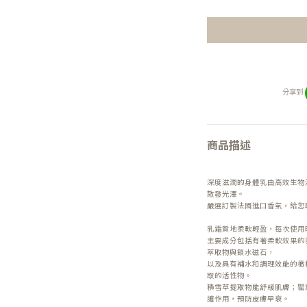
分享到
商品描述
深度滋潤的身體乳由高效生物
散發光澤。
嚴選訂製法國進口香氛，給您
乳霜質地柔軟輕盈，每次使用
主要成分包括有著柔軟效果的
萃取物與鎖水磁石，
以及具有補水和調理效能的橄
取的活性物。
積雪草提取物能舒緩肌膚；罌
護作用，預防皮膚早衰。