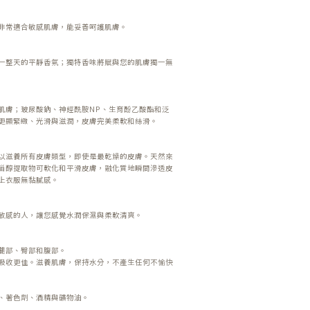
非常適合敏感肌膚，能妥善呵護肌膚。
一整天的平靜香氛；獨特香味將賦與您的肌膚獨一無
肌膚；玻尿酸鈉、神經酰胺NP、生育酚乙酸酯和泛
更顯緊緻、光滑與滋潤，皮膚完美柔軟和絲滑。
以滋養所有皮膚類型，即使是最乾燥的皮膚。天然來
甾醇提取物可軟化和平滑皮膚，融化質地瞬間滲透皮
上衣服無黏膩感。
敏感的人，讓您感覺水潤保濕與柔軟清爽。
腿部、臀部和腹部。
吸收更佳。滋養肌膚，保持水分，不產生任何不愉快
、著色劑、酒精與礦物油。