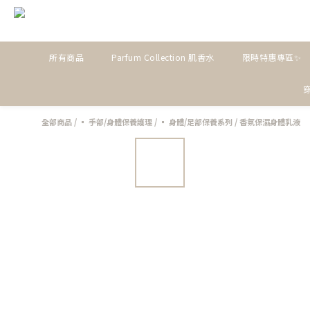
所有商品
Parfum Collection 肌香水
限時特惠專區✨
全部商品
/
▪ 手部/身體保養護理
/
▪ 身體/足部保養系列
/
香氛保濕身體乳液