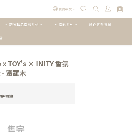
繁體中文
▪ 跨界聯名指彩系列
▪ 指彩系列
彩色專業凝膠
公告
e x TOY's × INITY 香氛
 - 蜜羅木
香味隨機)
售完