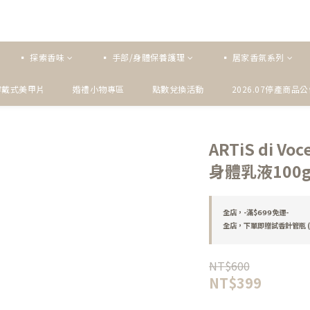
▪ 探索香味
▪ 手部/身體保養護理
▪ 居家香氛系列
穿戴式美甲片
婚禮小物專區
點數兌換活動
2026.07停產商品
ARTiS di Voc
身體乳液100g
全店，-滿$𝟲𝟵𝟵免運-
全店，下單即贈試香針管瓶 (
NT$600
NT$399