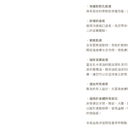
．保護和軟化肌膚
具有高效的柔軟和保護性能，
．舒緩的香氣
選用法國進口香氣，為您帶來
二的滋養體驗。
．緊緻肌膚
含有罌粟提取物，有助於緊緻
醇促進皮膚水合作用，使肌膚
．強效滋養皮膚
富含乳木果油的超滋潤乳液可
源的橄欖油、酪梨油和油菜籽
膚，讓您可以在塗抹後立即穿
．適合所有膚質
專為所有人設計，尤其是皮膚
．適用於身體所有部位
非常適合手臂、臀部、大腿、
以圓形運動按摩，營造溫暖，
的殘留感。
本商品無添加對羥基苯甲酸酯