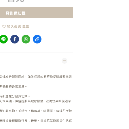
貨到通知我
加入追蹤清單
活性成分配製而成，強效保濕的同時能使肌膚緊緻與
專櫃般的香氛氣息。
時都能充分發揮功效。
乳木果油、神經醯胺與玻尿酸鈉; 滋潤效果的復活草
欖油非皂物，並結合了積雪草、紅罌粟、雪絨花所提
粟籽油盡釋緊緻特長；最後，雪絨花萃取液提供抗保