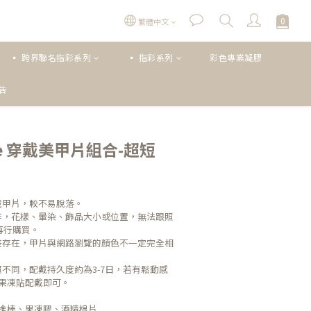
繁體中文
▪ 跨界聯名指彩系列
▪ 指彩系列
彩色專業凝膠
公告
立即購買
Voce 穿戴美甲片組合-超短
戴甲片，較不易脫落。
作，花樣、暈染、飾品大小或位置，無法跟照
再行購買。
差存在，甲片與網路瀏覽的顏色不一定完全相
不同，配戴持久度約為3-7日，若有鬆動感
果凍貼配戴即可。
推棒、果凍膠、酒精棉片