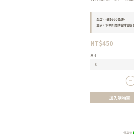
全店，-滿$𝟲𝟵𝟵免運-
全店，下單即贈試香針管瓶 (
NT$450
尺寸
加入購物車
分享到