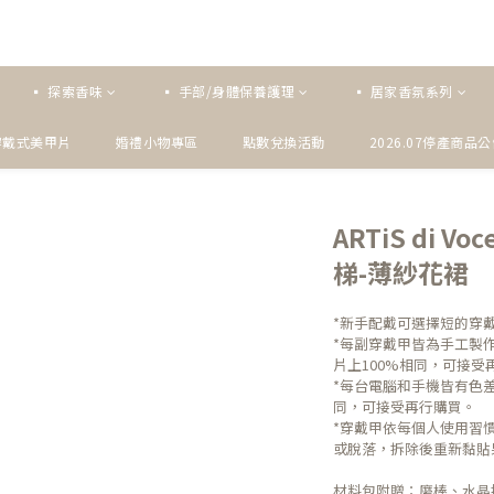
▪ 探索香味
▪ 手部/身體保養護理
▪ 居家香氛系列
穿戴式美甲片
婚禮小物專區
點數兌換活動
2026.07停產商品
ARTiS di 
梯-薄紗花裙
*新手配戴可選擇短的穿
*每副穿戴甲皆為手工製
片上100%相同，可接受
*每台電腦和手機皆有色
同，可接受再行購買。
*穿戴甲依每個人使用習慣
或脫落，拆除後重新黏貼
材料包附贈：磨棒、水晶