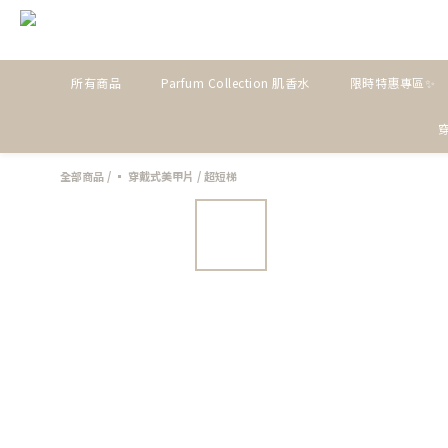
所有商品
Parfum Collection 肌香水
限時特惠專區✨
全部商品
/
▪ 穿戴式美甲片
/
超短梯