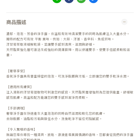
商品描述
濃郁、泡泡、芳香的淨手露，在溫和有效地清潔雙手的同時為肌膚注入大量水分。
獨特的配方可有效 平衡 異味，例如：大蒜、洋蔥、香辛料、魚或菸味。
洋甘菊萃取液緩解乾燥，並讓雙手感到清爽、滋潤與舒緩。
天然脂質強化層可激活生成強壯的潤澤屏障，用以保護雙手，使雙手倍感柔軟和滋
養。
【奢華享受】
香氛淨手露具有豐富綿密的泡泡，可洗淨骯髒與污垢，立即讓您的雙手乾淨水潤。
【適用所有膚質】
注入清新的洋甘菊提取物可刺激您的感官，天然脂質層增強劑為您提供能量，舒緩敏
感性肌膚。高溫和配方能讓您的雙手感到潔淨而柔軟。
【手部調理】
奢華淨手露在快速產生大量泡泡的同時自然滋潤和軟化您的肌膚。
去除骯髒、油脂和污垢與鎖住水分，洗後乾淨不留任何黏膩感。
【令人驚嘆的香味】
無論您是在尋找一種清爽、放鬆、浪漫還是異國情調的香味，您都會從我們的淨手露
中找到與之匹配的香味。