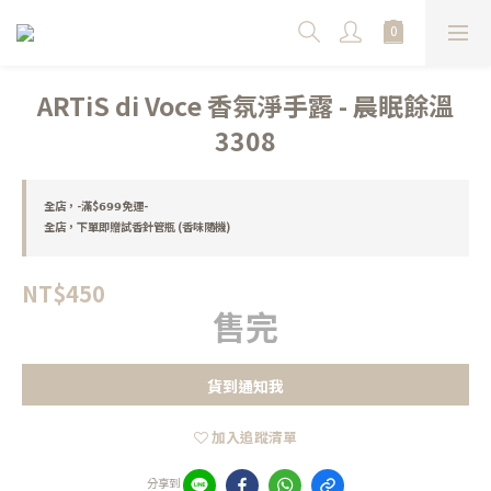
ARTiS di Voce 香氛淨手露 - 晨眠餘溫
3308
全店，-滿$𝟲𝟵𝟵免運-
全店，下單即贈試香針管瓶 (香味隨機)
NT$450
售完
貨到通知我
加入追蹤清單
分享到