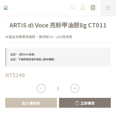
ARTiS di Voce 亮粉甲油膠8g CT011
本產品為專業用凝膠，需搭配UV／LED燈使用
全店，-滿$𝟲𝟵𝟵免運-
全店，下單即贈試香針管瓶 (香味隨機)
NT$240
加入購物車
立即購買