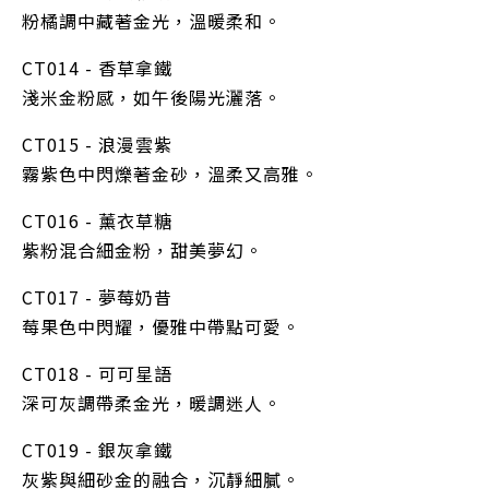
粉橘調中藏著金光，溫暖柔和。
CT014 - 香草拿鐵
淺米金粉感，如午後陽光灑落。
CT015 - 浪漫雲紫
霧紫色中閃爍著金砂，溫柔又高雅。
CT016 - 薰衣草糖
紫粉混合細金粉，甜美夢幻。
CT017 - 夢莓奶昔
莓果色中閃耀，優雅中帶點可愛。
CT018 - 可可星語
深可灰調帶柔金光，暖調迷人。
CT019 - 銀灰拿鐵
灰紫與細砂金的融合，沉靜細膩。