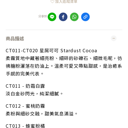
加入追蹤清單
分享到
商品描述
CT011-CT020 星屑可可 Stardust Cocoa 
柔霧質地中藏著細亮粉、細碎的砂礫石、細微毛呢，彷
彿糖粉灑落在奶油上。溫柔可愛又帶點甜感，是治癒系
手感的完美代表。
CT011 - 奶霜白露
淡白金砂閃光，純潔細膩。
CT012 - 蜜桃奶霧
柔粉與細砂交融，甜美氣息滿溢。
CT013 - 蜂蜜粉橘