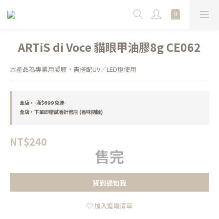
ARTiS di Voce 貓眼甲油膠8g CE062
本產品為專業用凝膠，需搭配UV／LED燈使用
全店，-滿$𝟲𝟵𝟵免運-
全店，下單即贈試香針管瓶 (香味隨機)
NT$240
售完
貨到通知我
加入追蹤清單