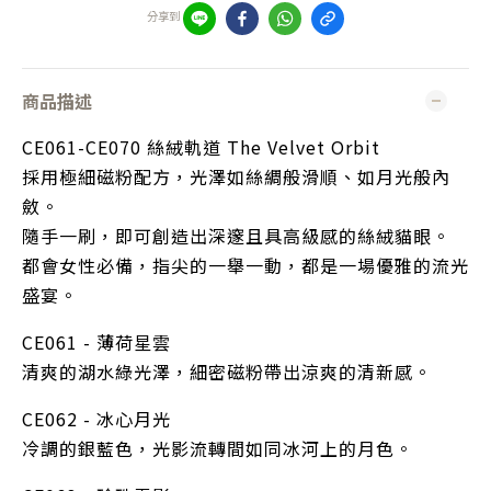
分享到
商品描述
CE061-CE070 絲絨軌道 The Velvet Orbit
採用極細磁粉配方，光澤如絲綢般滑順、如月光般內
斂。
隨手一刷，即可創造出深邃且具高級感的絲絨貓眼。
都會女性必備，指尖的一舉一動，都是一場優雅的流光
盛宴。
CE061 - 薄荷星雲
清爽的湖水綠光澤，細密磁粉帶出涼爽的清新感。
CE062 - 冰心月光
冷調的銀藍色，光影流轉間如同冰河上的月色。