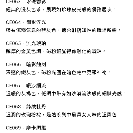
CE063 - 珍珠霧影
經典的淺灰色系，展現如珍珠皮光般的優雅層次。
CE064 - 鋼影浮光
帶有沉穩氣息的藍灰色，適合俐落知性的職場所需。
CE065 - 流光琥珀
醇厚的金黃色調，磁粉細膩得像融化的琥珀。
CE066 - 暗影蝕刻
深邃的鐵灰色，磁粉光圈在暗色底中更顯神祕。
CE067 - 暖沙細流
溫暖的灰褐色，低調中帶有如沙漠流沙般的細膩光感。
CE068 - 絲絨牡丹
溫潤的玫瑰粉棕，是這系列中最具女人味的溫柔色。
CE069 - 摩卡綢緞