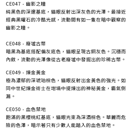
CE047 - 幽影之瞳
純黑色的深邃基底，貓眼反射出深灰色的光澤。最接近
經典黑曜石的冷酷光感，流動間有如一隻在暗中觀察的
幽影之瞳。
CE048 - 廢墟古幣
暗黑為基底搭配偏灰底色，貓眼呈現古銅灰色。沉穩而
內斂，流動的光澤像從古老廢墟中發掘出的珍稀古幣。
CE049 - 煉金黃金
極為濃郁的深琥珀棕色，貓眼反射出金黃色的強光。如
同中世紀煉金術士在坩堝中提煉出的神秘黃金，霸氣側
漏。
CE050 - 血色禁地
飽滿的黑櫻桃紅基底，貓眼光束為深酒棕色。華麗而危
險的色澤，暗示著只有少數人能踏入的血色禁地。