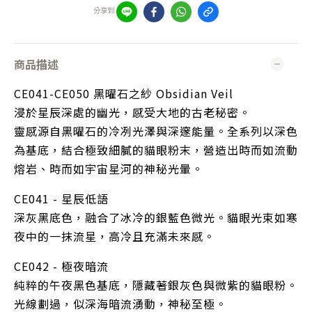
分享到
商品描述
CE041-CE050 黑曜石之紗 Obsidian Veil
浸於星辰深處的幽光，感受大地的古老秘密。
靈感源自黑曜石的冷冽光澤與深邃能量。全系列以深色
為基底，結合極致細膩的貓眼粉末，營造出時而如流動
熔岩、時而如宇宙星河的神秘光暈。
CE041 - 星辰低語
深灰黑底色，融合了冰冷的銀藍色微光。貓眼光束如寒
夜中的一抹流星，高冷且充滿未來感。
CE042 - 極夜暗流
純粹的午夜黑色基底，隱藏著銀灰色與微紫的貓眼粉。
光線劃過，似深海暗流湧動，神秘至極。