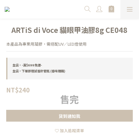
ARTiS di Voce 貓眼甲油膠8g CE048
本產品為專業用凝膠，需搭配UV／LED燈使用
全店，-滿$𝟲𝟵𝟵免運-
全店，下單即贈試香針管瓶 (香味隨機)
NT$240
售完
貨到通知我
加入追蹤清單