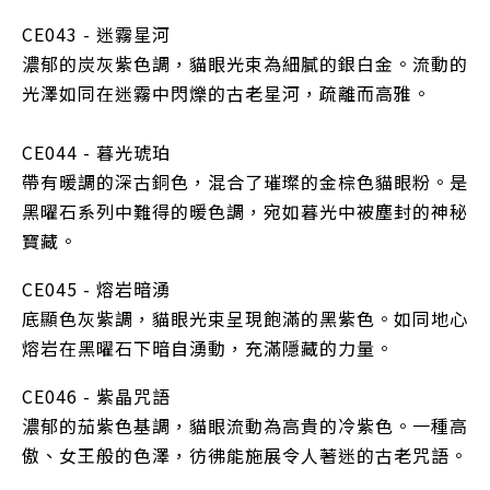
CE043 - 迷霧星河
濃郁的炭灰紫色調，貓眼光束為細膩的銀白金。流動的
光澤如同在迷霧中閃爍的古老星河，疏離而高雅。
CE044 - 暮光琥珀
帶有暖調的深古銅色，混合了璀璨的金棕色貓眼粉。是
黑曜石系列中難得的暖色調，宛如暮光中被塵封的神秘
寶藏。
CE045 - 熔岩暗湧
底顯色灰紫調，貓眼光束呈現飽滿的黑紫色。如同地心
熔岩在黑曜石下暗自湧動，充滿隱藏的力量。
CE046 - 紫晶咒語
濃郁的茄紫色基調，貓眼流動為高貴的冷紫色。一種高
傲、女王般的色澤，彷彿能施展令人著迷的古老咒語。