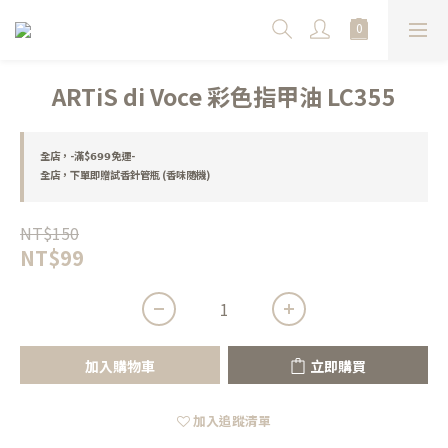
ARTiS di Voce 彩色指甲油 LC355
全店，-滿$𝟲𝟵𝟵免運-
全店，下單即贈試香針管瓶 (香味隨機)
NT$150
NT$99
加入購物車
立即購買
加入追蹤清單