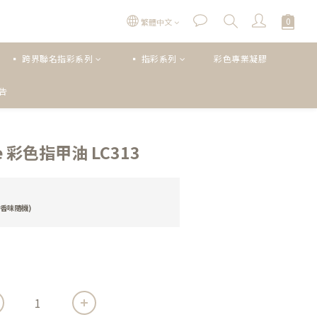
繁體中文
▪ 跨界聯名指彩系列
▪ 指彩系列
彩色專業凝膠
公告
立即購買
oce 彩色指甲油 LC313
香味隨機)