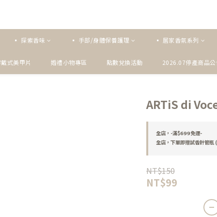
▪ 探索香味
▪ 手部/身體保養護理
▪ 居家香氛系列
穿戴式美甲片
婚禮小物專區
點數兌換活動
2026.07停產商品
ARTiS di V
全店，-滿$𝟲𝟵𝟵免運-
全店，下單即贈試香針管瓶 (
NT$150
NT$99