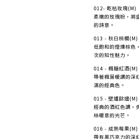
012- 乾枯玫瑰(M)
柔嫩的玫瑰粉，將
的詩意。
013 - 秋日棕櫚(M)
低飽和的煙燻棕色
次的知性魅力。
014 - 楓糖紅酒(M)
帶著楓葉暖調的深
滿的經典色。
015 - 壁爐餘燼(M)
經典的酒紅色調，
絲暖意的光芒。
016 - 成熟莓果(M)
帶有黑巧克力的深