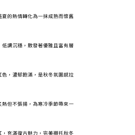
盛夏的熱情轉化為一抹成熟而懷舊
，低調沉穩，散發著優雅且富有層
紅色，濃郁飽滿，是秋冬氛圍感拉
炙熱但不張揚，為寒冷季節帶來一
紅，充滿復古魅力，完美襯托秋冬