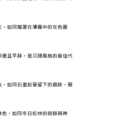
灰，如同籠罩在薄霧中的灰色圍
深邃且平靜，是沉穩風格的最佳代
色，如同石墨鉛筆留下的痕跡，簡
綠色，如同冬日松林的寂靜與神