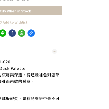
tify When in Stock
Add to Wishlist
1-020 
sk Palette
的沉靜與深邃，從煙燻裸色到濃郁
優雅而內斂的暖意。
羊絨般輕柔，是秋冬穿搭中最不可