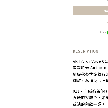
No
Share
DESCRIPTION
ARTiS di Voce 01
寂靜時光 Autumn Du
捕捉秋冬季節獨有
酒紅，為指尖披上
011 - 羊絨奶蓋(M)
溫暖的裸膚色，如
或缺的內斂基調。