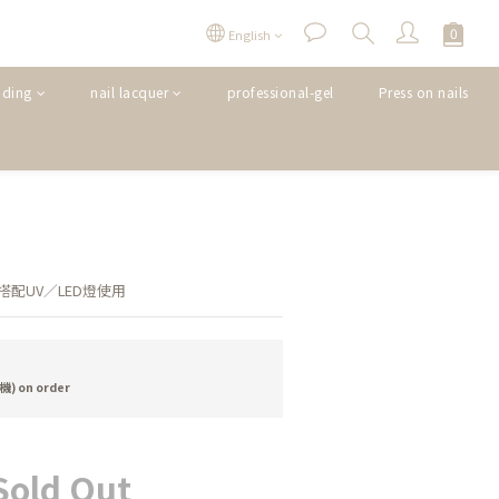
English
nding
nail lacquer
professional-gel
Press on nails
配UV／LED燈使用
 on order
Sold Out