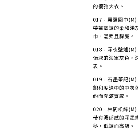
的優雅大衣。
017 - 霧霾圍巾(M)
帶著藍調的柔和淺
巾，溫柔且朦朧。
018 - 深夜壁爐(M)
偏深的海軍灰色，
表。
019 - 石墨筆記(M)
飽和度適中的中灰
約而充滿質感。
020 - 林間松綠(M)
帶有濃郁感的深墨
秘，低調而高級。