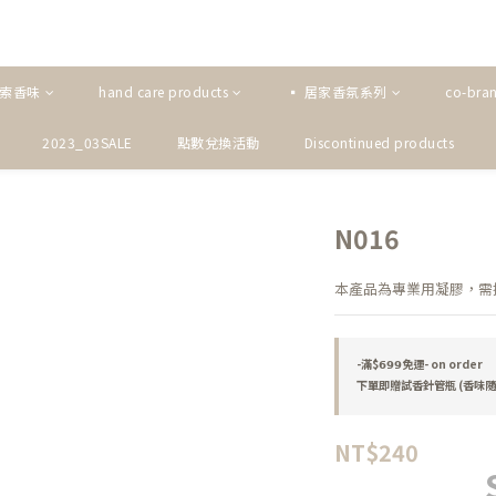
探索香味
hand care products
▪ 居家香氛系列
co-bra
2023_03SALE
點數兌換活動
Discontinued products
N016
本產品為專業用凝膠，需搭
-滿$𝟲𝟵𝟵免運- on order
下單即贈試香針管瓶 (香味隨機)
NT$240