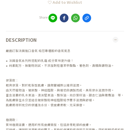
Add to Wishlist
Share
DESCRIPTION
嚴選訂製法國進口香氛 給您專櫃般的香氛氣息
๑ 法國香氛系列所搭配的乳霜 成分質地更升級！
๑ 純素配方、無動物測試，不添加對羥基苯甲酸酯、著色劑、酒精與礦物油。
保濕款：
輕爽保濕，對於乾裂型肌膚，請頻繁補擦以維持滋潤。
由天然植物油、玻尿酸、神經醯胺、與維他命調製而成，具有保水滋潤作用。
富含滋養的乳木果油、澳洲堅果油、酪梨油、向日葵籽油、甜杏仁油與橄欖油…等，
為肌膚鎖住水分並結合玻尿酸和神經醯胺給予雙手滋潤與舒緩。
肌膚將得到充分的保護及水份，使皮膚柔軟、光采煥發。
極潤款：
質地極潤滋養，適用於所有皮膚類型，包括非常乾燥的皮膚。
可舒緩、調理和滋潤乾燥的雙手，有助於保護和修復因手部勞動、疏於照顧或處於惡