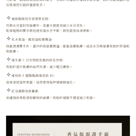
劣環境而引起的重度乾手。
✧
玻尿酸與仿生保濕聚合物-
可將水分密封到皮膚中，並最大限度地減少水分流失。
乾燥粗糙的雙手將迅速恢復水分平衡，即刻感受絲滑柔軟。
✧
乳木果油、酪梨油和橄欖油-
除能潤澤雙手外，當中的高營養價值，還能滋養肌膚。結合水分與營養有助於修復乾
裂肌膚。
✧
維生素 C 衍生物和乳酸的綜合作用-
有助於提升肌膚的自然光澤，減少暗沉膚色。
✧
維他命 E 醋酸酯與維他命 B5-
容易浸透指甲表面，從而使得指甲變硬與強化。
✧
紅沒藥醇及尿囊素-
來護理非常乾燥和皸裂的皮膚。有助於緩解不適並減少刺激。