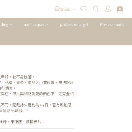
English
nding
nail lacquer
professional-gel
Press on nails
戴甲片，較不易脫落。
作，花樣、暈染、飾品大小或位置，無法跟照
再行購買。
差存在，甲片與網路瀏覽的顏色不一定完全相
不同，配戴持久度約為3-7日，若有鬆動感
果凍貼配戴即可。
推棒、果凍膠、酒精棉片