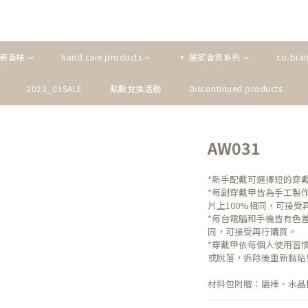
探索香味
hand care products
▪ 居家香氛系列
co-bra
2023_03SALE
點數兌換活動
Discontinued products
AW031
*新手配戴可選擇短的穿
*每副穿戴甲皆為手工製
片上100%相同，可接受
*每台電腦和手機皆有色
同，可接受再行購買。
*穿戴甲依每個人使用習慣
或脫落，拆除後重新黏貼
材料包附贈：磨棒、水晶