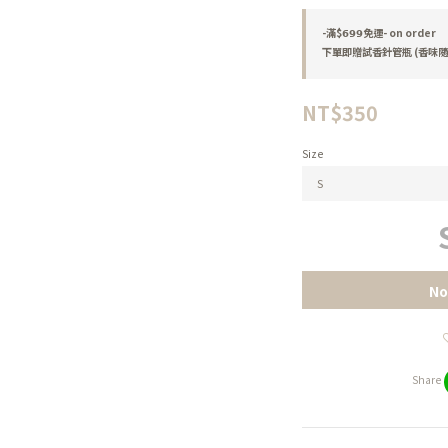
-滿$𝟲𝟵𝟵免運- on order
下單即贈試香針管瓶 (香味隨機)
NT$350
Size
No
Share