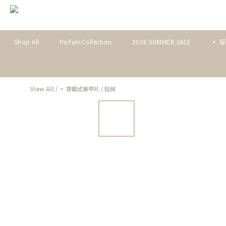
Shop All
ParfumCollection
2026 SUMMER SALE
▪ 
View All
/
▪ 穿戴式美甲片
/
短梯